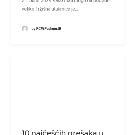
21. June 2024.Kako mali mogu da pobede
velike Tržišna utakmica je…
by FCWPadminJB
10 najčešćih grešaka u