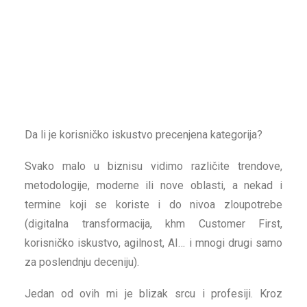
Da li je korisničko iskustvo precenjena kategorija?
Svako malo u biznisu vidimo različite trendove,
metodologije, moderne ili nove oblasti, a nekad i
termine koji se koriste i do nivoa zloupotrebe
(digitalna transformacija, khm Customer First,
korisničko iskustvo, agilnost, AI… i mnogi drugi samo
za poslendnju deceniju).
Jedan od ovih mi je blizak srcu i profesiji. Kroz