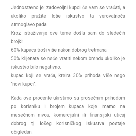
Jednostavno je: zadovoljni kupci će vam se vraćati, a
ukoliko pružite loše iskustvo ta verovatnoća
strmoglavo pada.
Kroz istraživanje ove teme došla sam do sledećih
brojki:
60% kupaca troši više nakon dobrog tretmana
50% klijenata se neće vratiti nekom brendu ukoliko je
iskustvo bilo negativno.
kupac koji se vraća, kreira 30% prihoda više nego
“novi kupci”.
Kada ove procente ukrstimo sa prosečnim prihodom
po korisniku i brojem kupaca koje imamo na
mesečnom nivou, komercijalni ili finansijski uticaj
dobrog tj. lošeg korisničkog iskustva postaje
očigledan.