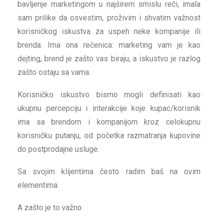
bavljenje marketingom u najširem smislu reči, imala
sam prilike da osvestim, proživim i shvatim važnost
korisničkog iskustva za uspeh neke kompanije ili
brenda. Ima ona rečenica: marketing vam je kao
dejting, brend je zašto vas biraju, a iskustvo je razlog
zašto ostaju sa vama.
Korisničko iskustvo bismo mogli definisati kao
ukupnu percepciju i interakcije koje kupac/korisnik
ima sa brendom i kompanijom kroz celokupnu
korisničku putanju, od početka razmatranja kupovine
do postprodajne usluge.
Sa svojim klijentima često radim baš na ovim
elementima.
A zašto je to važno