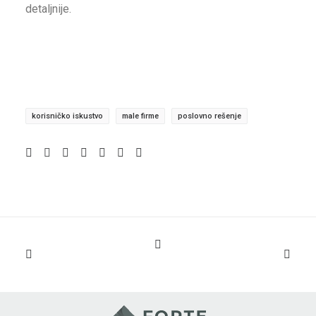
detaljnije.
korisničko iskustvo
male firme
poslovno rešenje