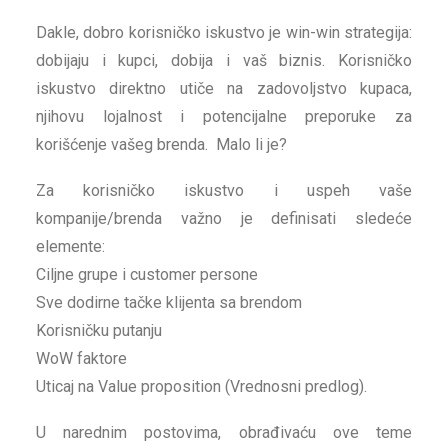
Dakle, dobro korisničko iskustvo je win-win strategija:
dobijaju i kupci, dobija i vaš biznis. Korisničko
iskustvo direktno utiče na zadovoljstvo kupaca,
njihovu lojalnost i potencijalne preporuke za
korišćenje vašeg brenda. Malo li je?
Za korisničko iskustvo i uspeh vaše
kompanije/brenda važno je definisati sledeće
elemente:
Ciljne grupe i customer persone
Sve dodirne tačke klijenta sa brendom
Korisničku putanju
WoW faktore
Uticaj na Value proposition (Vrednosni predlog).
U narednim postovima, obrađivaću ove teme