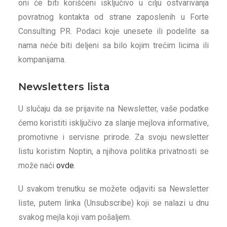
oni će biti korišćeni isključivo u cilju ostvarivanja
povratnog kontakta od strane zaposlenih u Forte
Consulting PR. Podaci koje unesete ili podelite sa
nama neće biti deljeni sa bilo kojim trećim licima ili
kompanijama.
Newsletters lista
U slučaju da se prijavite na Newsletter, vaše podatke
ćemo koristiti isključivo za slanje mejlova informative,
promotivne i servisne prirode. Za svoju newsletter
listu koristim Noptin, a njihova politika privatnosti se
može naći
ovde
.
U svakom trenutku se možete odjaviti sa Newsletter
liste, putem linka (Unsubscribe) koji se nalazi u dnu
svakog mejla koji vam pošaljem.